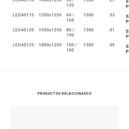
LEO40110
1000x1250
50 /
1300
27
S
120
P
LEO40115
1200x1250
60 /
1300
33
S
150
P
LEO40120
1500x1250
80 /
1300
41
S
190
P
LEO40125
1800x1250
100 /
1300
49
S
100
P
PRODUCTOS RELACIONADOS