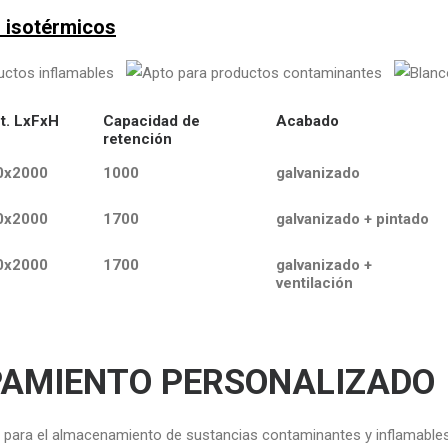
 isotérmicos
t. LxFxH
Capacidad de
Acabado
retención
0x2000
1000
galvanizado
0x2000
1700
galvanizado + pintado
0x2000
1700
galvanizado +
ventilación
PAMIENTO PERSONALIZADO
l para el almacenamiento de sustancias contaminantes y inflamables