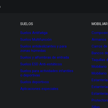
h
SUELOS
MOBILIAR
Suelos Antifatiga
Composici
Suelos Multifunción
Armarios
Suelos antideslizantes y para
Carros de
zonas húmedas
Bancos de
Suelos y alfombras de entrada
Taquillas 
Suelos ESD Anti-estáticos
Mobiliario
Suelos para actividades infantiles
Mobiliario
o deportivas
Estanterí
Suelos deportivos
Estanterí
Aplicaciones especiales
Estanterí
Protectore
Sillas