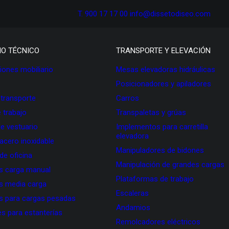
T. 900 17 17 00
info@dissetodiseo.com
IO TÉCNICO
TRANSPORTE Y ELEVACIÓN
ones mobiliario
Mesas elevadoras hidráulicas
Posicionadores y apiladores
 transporte
Carros
 trabajo
Transpaletas y grúas
de vestuario
Implementos para carretilla
elevadora
 acero inoxidable
Manipuladores de bidones
 de oficina
Manipulación de grandes cargas
as carga manual
Plataformas de trabajo
as media carga
Escaleras
as para cargas pesadas
Andamios
s para estanterías
Remolcadores eléctricos