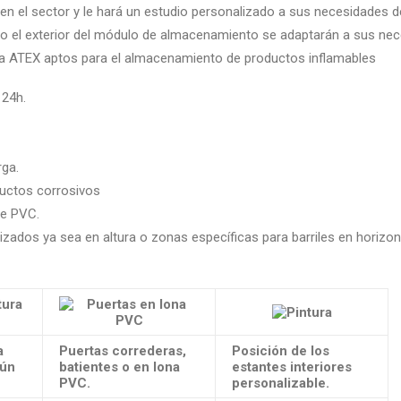
en el sector y le hará un estudio personalizado a sus necesidades 
mo el exterior del módulo de almacenamiento se adaptarán a sus nec
ía ATEX aptos para el almacenamiento de productos inflamables
 24h.
rga.
ductos corrosivos
de PVC.
izados ya sea en altura o zonas específicas para barriles en horizont
a
Puertas correderas,
Posición de los
gún
batientes o en lona
estantes interiores
PVC.
personalizable.