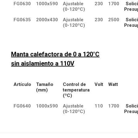
FG0630
1000x590
Ajustable
230
1700
Solici
(0-120ºC)
Presu
FG0635
2000x430
Ajustable
230
2500
Solici
(0-120ºC)
Presu
Manta calefactora de 0 a 120°C
sin aislamiento a 110V
Artículo
Tamaño
Control de
Volt
Watt
(mm)
temperatura
(ºC)
FG0640
1000x590
Ajustable
110
1700
Solici
(0-120ºC)
Presu