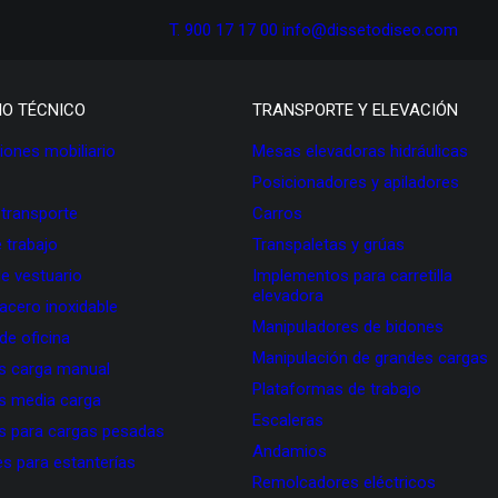
T. 900 17 17 00
info@dissetodiseo.com
IO TÉCNICO
TRANSPORTE Y ELEVACIÓN
ones mobiliario
Mesas elevadoras hidráulicas
Posicionadores y apiladores
 transporte
Carros
 trabajo
Transpaletas y grúas
de vestuario
Implementos para carretilla
elevadora
 acero inoxidable
Manipuladores de bidones
 de oficina
Manipulación de grandes cargas
as carga manual
Plataformas de trabajo
as media carga
Escaleras
as para cargas pesadas
Andamios
s para estanterías
Remolcadores eléctricos