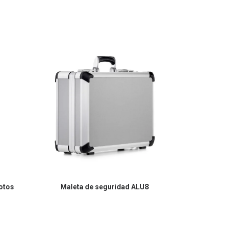
lotos
Maleta de seguridad ALU8
Malet