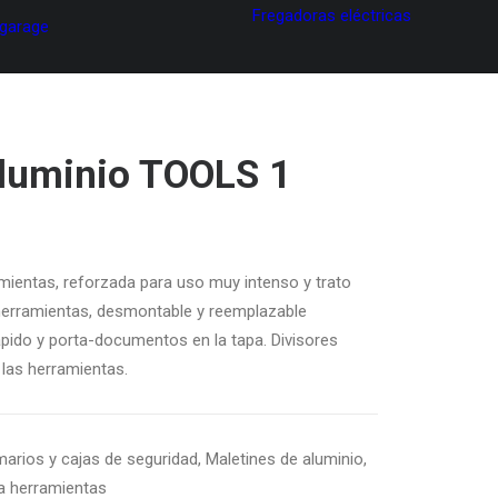
Fregadoras eléctricas
 garage
aluminio TOOLS 1
mientas, reforzada para uso muy intenso y trato
herramientas, desmontable y reemplazable
rápido y porta-documentos en la tapa. Divisores
r las herramientas.
arios y cajas de seguridad
,
Maletines de aluminio
,
a herramientas