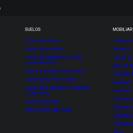
h
SUELOS
MOBILIAR
Suelos Antifatiga
Composici
Suelos Multifunción
Armarios
Suelos antideslizantes y para
Carros de
zonas húmedas
Bancos de
Suelos y alfombras de entrada
Taquillas 
Suelos ESD Anti-estáticos
Mobiliario
Suelos para actividades infantiles
Mobiliario
o deportivas
Estanterí
Suelos deportivos
Estanterí
Aplicaciones especiales
Estanterí
Protectore
Sillas