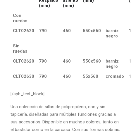
Respaldo
asiento
(mm)
(
(mm)
(mm)
Con
ruedas
CLT02620
790
460
550x560
barniz
negro
Sin
ruedas
CLT02620
790
460
550x560
barniz
negro
CLT02630
790
460
55x560
cromado
[/spb_text_block]
Una colección de sillas de polipropileno, con y sin
tapicería, diseñadas para múltiples funciones gracias a
sus accesorios. Disponible en muchos colores, tanto en
el bastidor como en la carcasa. Con sus formas sobrias,