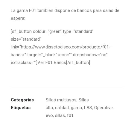
La gama F01 también dispone de bancos para salas de
espera:
[sf_button colour="green" type="standard"
size="standard"
link="https://www.dissetodiseo.com/producto/f01-
bancs/" target="_blank" icon="" dropshadow="no"
extraclass=""]Ver F01 Bancs[/sf_button]
Categorías
Sillas multiusos
,
Sillas
Etiquetas
alta
,
calidad
,
gama
,
LAS
,
Operative
,
evo
,
sillas
,
f01