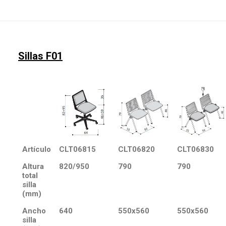
Sillas F01
Artículo
CLT06815
CLT06820
CLT06830
Altura
820/950
790
790
total
silla
(mm)
Ancho
640
550x560
550x560
silla