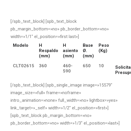
[/spb_text_block] [spb_text_block
pb_margin_bottom=»no» pb_border_bottom=»no»
width=»1/1″ el_position=»first last»]
Modelo
H
H
Base
Peso
Respaldo
asiento
Ø.
(Kg)
(mm)
(mm)
(mm)
CLT02615
360
460-
650
10
Solicita
590
Presup
[/spb_text_block] [spb_single_image image=»15579″
image_size=»full» frame=»noframe»
intro_animation=»none» full_width=»no» lightbox=»yes»
link_target=»_self» width=»1/2″ el_position=»first»]
[spb_text_block pb_margin_bottom=»no»
pb_border_bottom=»no» width=»1/3″ el_position=»last»]