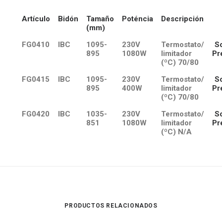
Artículo
Bidón
Tamaño
Poténcia
Descripción
(mm)
FG0410
IBC
1095-
230V
Termostato/
So
895
1080W
limitador
Pr
(ºC) 70/80
FG0415
IBC
1095-
230V
Termostato/
So
895
400W
limitador
Pr
(ºC) 70/80
FG0420
IBC
1035-
230V
Termostato/
So
851
1080W
limitador
Pr
(ºC) N/A
PRODUCTOS RELACIONADOS