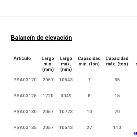
Balancín de elevación
Artículo
Largo
Largo
Capacidad
Capacidad
min.
máx.
min. (ton)
máx. (ton)
(mm)
(mm)
PSA03120
2057
10543
7
35
PSA03125
1220
3049
8
15
PSA03130
2057
10723
10
70
PSA03135
2057
10543
27
110
a