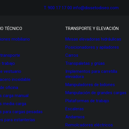
T. 900 17 17 00
info@dissetodiseo.com
IO TÉCNICO
TRANSPORTE Y ELEVACIÓN
ones mobiliario
Mesas elevadoras hidráulicas
Posicionadores y apiladores
 transporte
Carros
 trabajo
Transpaletas y grúas
de vestuario
Implementos para carretilla
elevadora
 acero inoxidable
Manipuladores de bidones
 de oficina
Manipulación de grandes cargas
as carga manual
Plataformas de trabajo
as media carga
Escaleras
as para cargas pesadas
Andamios
s para estanterías
Remolcadores eléctricos