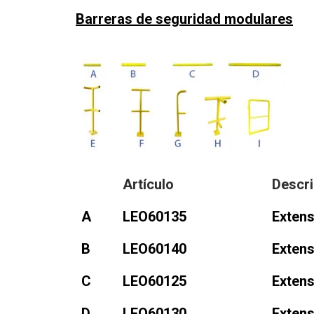
Barreras de seguridad modulares
Artículo
Descri
A
LEO60135
Exten
B
LEO60140
Exten
C
LEO60125
Exten
D
LEO60130
Exten