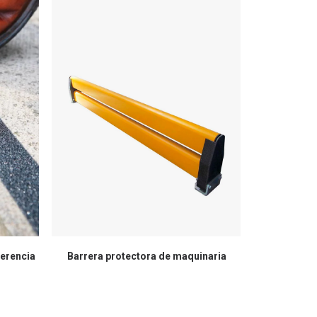
herencia
Barrera protectora de maquinaria
Protec
estante