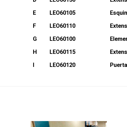
E
LEO60105
Esqui
F
LEO60110
Extens
G
LEO60100
Elemen
H
LEO60115
Extens
I
LEO60120
Puert