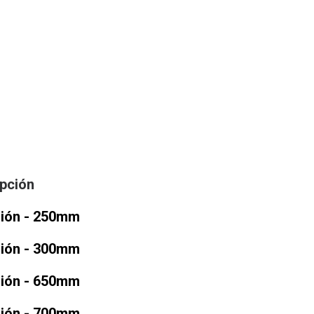
pción
sión - 250mm
sión - 300mm
sión - 650mm
sión - 700mm