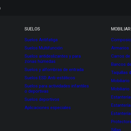
h
SUELOS
MOBILIAR
Suelos Antifatiga
Composici
Suelos Multifunción
Armarios
Suelos antideslizantes y para
Carros de
zonas húmedas
Bancos de
Suelos y alfombras de entrada
Taquillas 
Suelos ESD Anti-estáticos
Mobiliario
Suelos para actividades infantiles
Mobiliario
o deportivas
Estanterí
Suelos deportivos
Estanterí
Aplicaciones especiales
Estanterí
Protectore
Sillas