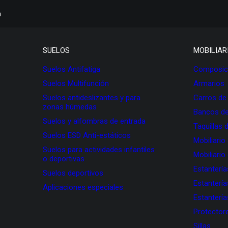
h
SUELOS
MOBILIAR
Suelos Antifatiga
Composici
Suelos Multifunción
Armarios
Suelos antideslizantes y para
Carros de
zonas húmedas
Bancos de
Suelos y alfombras de entrada
Taquillas 
Suelos ESD Anti-estáticos
Mobiliario
Suelos para actividades infantiles
Mobiliario
o deportivas
Estanterí
Suelos deportivos
Estanterí
Aplicaciones especiales
Estanterí
Protectore
Sillas