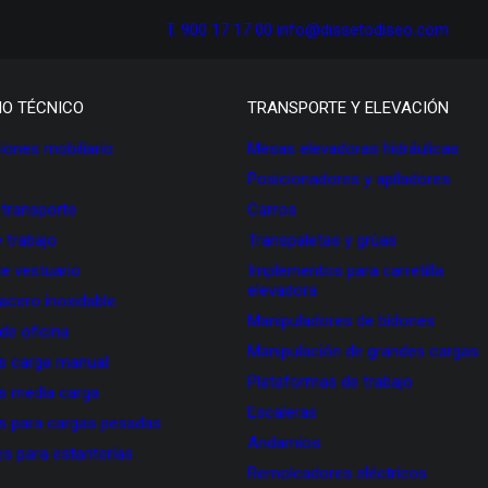
T. 900 17 17 00
info@dissetodiseo.com
IO TÉCNICO
TRANSPORTE Y ELEVACIÓN
ones mobiliario
Mesas elevadoras hidráulicas
Posicionadores y apiladores
 transporte
Carros
 trabajo
Transpaletas y grúas
de vestuario
Implementos para carretilla
elevadora
 acero inoxidable
Manipuladores de bidones
 de oficina
Manipulación de grandes cargas
as carga manual
Plataformas de trabajo
as media carga
Escaleras
as para cargas pesadas
Andamios
s para estanterías
Remolcadores eléctricos