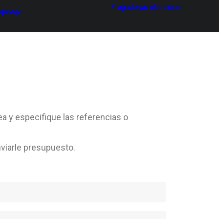
Fregadoras eléctricas
 garage
ea y especifique las referencias o
viarle presupuesto.