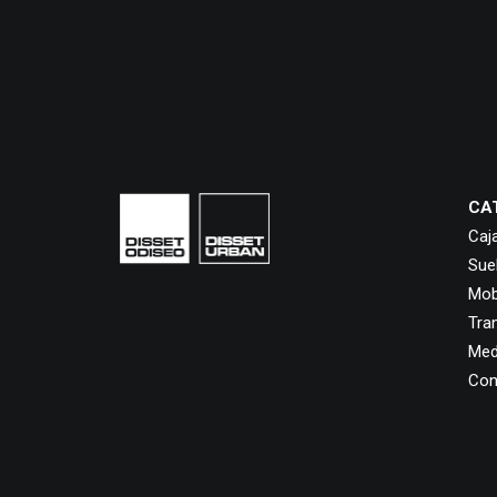
CA
Caj
Sue
Mobi
Tra
Med
Con