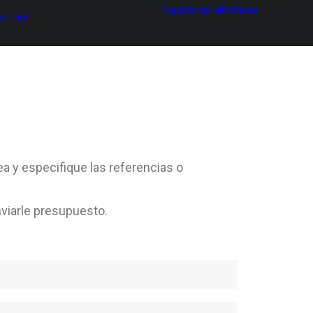
Fregadoras eléctricas
 garage
ea y especifique las referencias o
viarle presupuesto.