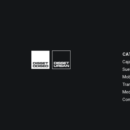
CA
Caj
Sue
Mobi
Tra
Med
Con