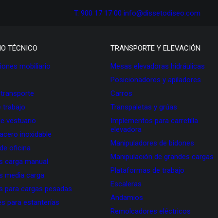
T. 900 17 17 00
info@dissetodiseo.com
IO TÉCNICO
TRANSPORTE Y ELEVACIÓN
ones mobiliario
Mesas elevadoras hidráulicas
Posicionadores y apiladores
 transporte
Carros
 trabajo
Transpaletas y grúas
de vestuario
Implementos para carretilla
elevadora
 acero inoxidable
Manipuladores de bidones
 de oficina
Manipulación de grandes cargas
as carga manual
Plataformas de trabajo
as media carga
Escaleras
as para cargas pesadas
Andamios
s para estanterías
Remolcadores eléctricos