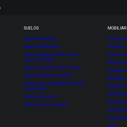
h
SUELOS
MOBILIAR
Suelos Antifatiga
Composici
Suelos Multifunción
Armarios
Suelos antideslizantes y para
Carros de
zonas húmedas
Bancos de
Suelos y alfombras de entrada
Taquillas 
Suelos ESD Anti-estáticos
Mobiliario
Suelos para actividades infantiles
Mobiliario
o deportivas
Estanterí
Suelos deportivos
Estanterí
Aplicaciones especiales
Estanterí
Protectore
Sillas