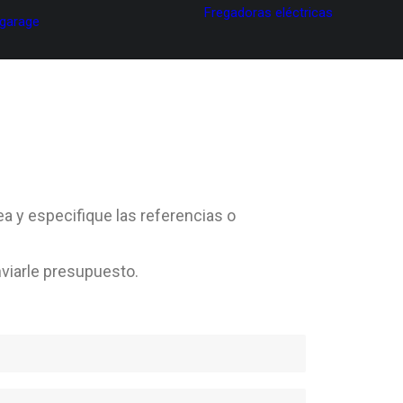
Fregadoras eléctricas
 garage
ea y especifique las referencias o
viarle presupuesto.