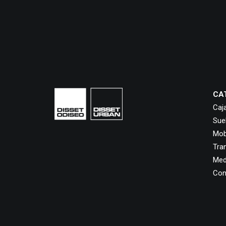
CA
Caj
Sue
Mobi
Tra
Med
Con