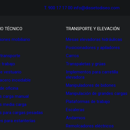
T. 900 17 17 00
info@dissetodiseo.com
IO TÉCNICO
TRANSPORTE Y ELEVACIÓN
ones mobiliario
Mesas elevadoras hidráulicas
Posicionadores y apiladores
 transporte
Carros
 trabajo
Transpaletas y grúas
de vestuario
Implementos para carretilla
elevadora
 acero inoxidable
Manipuladores de bidones
 de oficina
Manipulación de grandes cargas
as carga manual
Plataformas de trabajo
as media carga
Escaleras
as para cargas pesadas
Andamios
s para estanterías
Remolcadores eléctricos