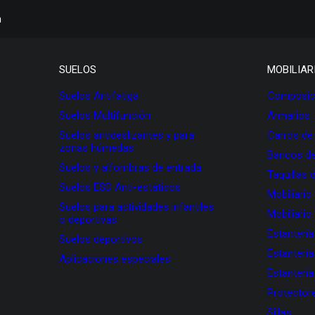
h
SUELOS
MOBILIAR
Suelos Antifatiga
Composici
Suelos Multifunción
Armarios
Suelos antideslizantes y para
Carros de
zonas húmedas
Bancos de
Suelos y alfombras de entrada
Taquillas 
Suelos ESD Anti-estáticos
Mobiliario
Suelos para actividades infantiles
Mobiliario
o deportivas
Estanterí
Suelos deportivos
Estanterí
Aplicaciones especiales
Estanterí
Protectore
Sillas