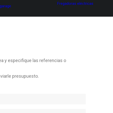
Fregadoras eléctricas
 garage
ea y especifique las referencias o
viarle presupuesto.