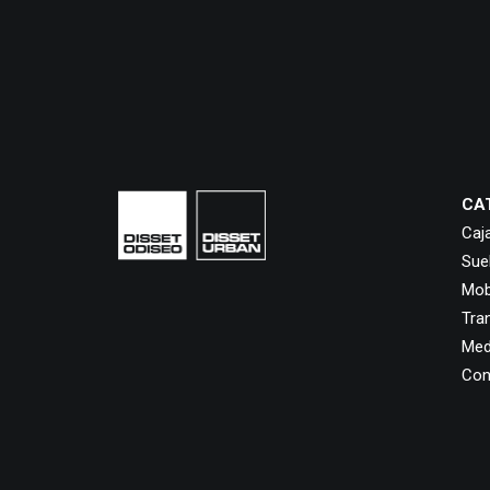
CA
Caj
Sue
Mobi
Tra
Med
Con