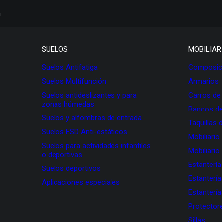
h
SUELOS
MOBILIAR
Suelos Antifatiga
Composici
Suelos Multifunción
Armarios
Suelos antideslizantes y para
Carros de
zonas húmedas
Bancos de
Suelos y alfombras de entrada
Taquillas 
Suelos ESD Anti-estáticos
Mobiliario
Suelos para actividades infantiles
Mobiliario
o deportivas
Estanterí
Suelos deportivos
Estanterí
Aplicaciones especiales
Estanterí
Protectore
Sillas