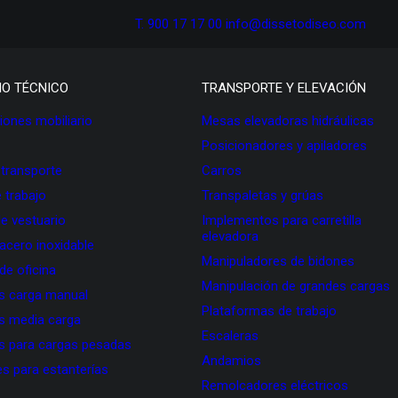
T. 900 17 17 00
info@dissetodiseo.com
IO TÉCNICO
TRANSPORTE Y ELEVACIÓN
ones mobiliario
Mesas elevadoras hidráulicas
Posicionadores y apiladores
 transporte
Carros
 trabajo
Transpaletas y grúas
de vestuario
Implementos para carretilla
elevadora
 acero inoxidable
Manipuladores de bidones
 de oficina
Manipulación de grandes cargas
as carga manual
Plataformas de trabajo
as media carga
Escaleras
as para cargas pesadas
Andamios
s para estanterías
Remolcadores eléctricos