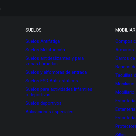
h
SUELOS
MOBILIAR
Suelos Antifatiga
Composici
Suelos Multifunción
Armarios
Suelos antideslizantes y para
Carros de
zonas húmedas
Bancos de
Suelos y alfombras de entrada
Taquillas 
Suelos ESD Anti-estáticos
Mobiliario
Suelos para actividades infantiles
Mobiliario
o deportivas
Estanterí
Suelos deportivos
Estanterí
Aplicaciones especiales
Estanterí
Protectore
Sillas