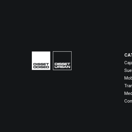
CA
Caj
Sue
Mobi
Tra
Med
Con