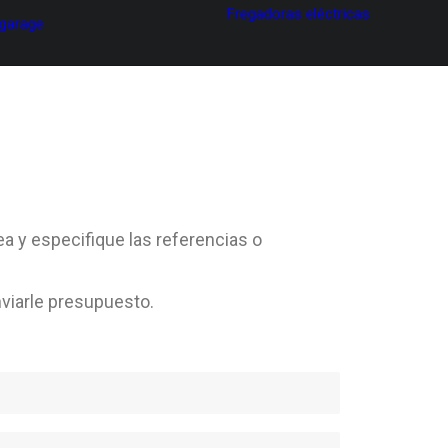
Fregadoras eléctricas
 garage
ea y especifique las referencias o
viarle presupuesto.