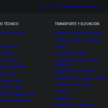
T. 900 17 17 00
info@dissetodiseo.com
IO TÉCNICO
TRANSPORTE Y ELEVACIÓN
ones mobiliario
Mesas elevadoras hidráulicas
Posicionadores y apiladores
 transporte
Carros
 trabajo
Transpaletas y grúas
de vestuario
Implementos para carretilla
elevadora
 acero inoxidable
Manipuladores de bidones
 de oficina
Manipulación de grandes cargas
as carga manual
Plataformas de trabajo
as media carga
Escaleras
as para cargas pesadas
Andamios
s para estanterías
Remolcadores eléctricos