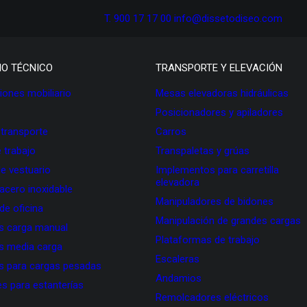
T. 900 17 17 00
info@dissetodiseo.com
IO TÉCNICO
TRANSPORTE Y ELEVACIÓN
ones mobiliario
Mesas elevadoras hidráulicas
Posicionadores y apiladores
 transporte
Carros
 trabajo
Transpaletas y grúas
de vestuario
Implementos para carretilla
elevadora
 acero inoxidable
Manipuladores de bidones
 de oficina
Manipulación de grandes cargas
as carga manual
Plataformas de trabajo
as media carga
Escaleras
as para cargas pesadas
Andamios
s para estanterías
Remolcadores eléctricos