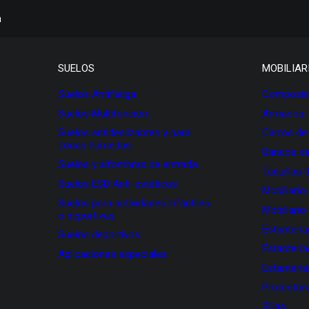
h
SUELOS
MOBILIAR
Suelos Antifatiga
Composici
Suelos Multifunción
Armarios
Suelos antideslizantes y para
Carros de
zonas húmedas
Bancos de
Suelos y alfombras de entrada
Taquillas 
Suelos ESD Anti-estáticos
Mobiliario
Suelos para actividades infantiles
Mobiliario
o deportivas
Estanterí
Suelos deportivos
Estanterí
Aplicaciones especiales
Estanterí
Protectore
Sillas