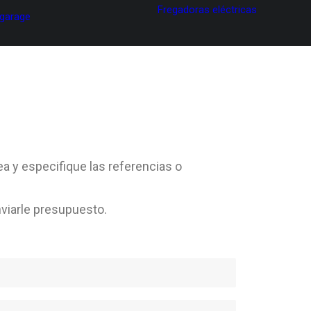
Fregadoras eléctricas
 garage
ea y especifique las referencias o
viarle presupuesto.