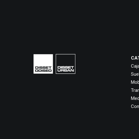
CA
Caj
Sue
Mobi
Tra
Med
Con