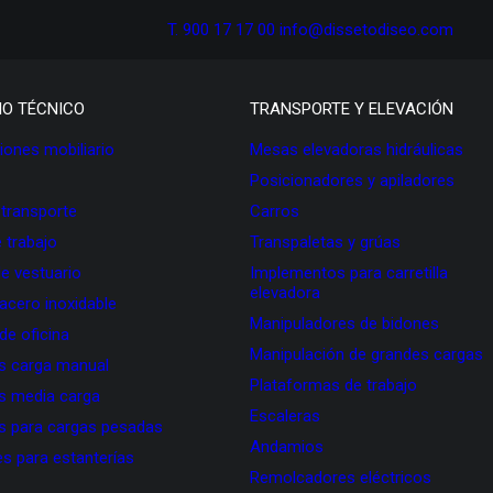
T. 900 17 17 00
info@dissetodiseo.com
IO TÉCNICO
TRANSPORTE Y ELEVACIÓN
ones mobiliario
Mesas elevadoras hidráulicas
Posicionadores y apiladores
 transporte
Carros
 trabajo
Transpaletas y grúas
de vestuario
Implementos para carretilla
elevadora
 acero inoxidable
Manipuladores de bidones
 de oficina
Manipulación de grandes cargas
as carga manual
Plataformas de trabajo
as media carga
Escaleras
as para cargas pesadas
Andamios
s para estanterías
Remolcadores eléctricos