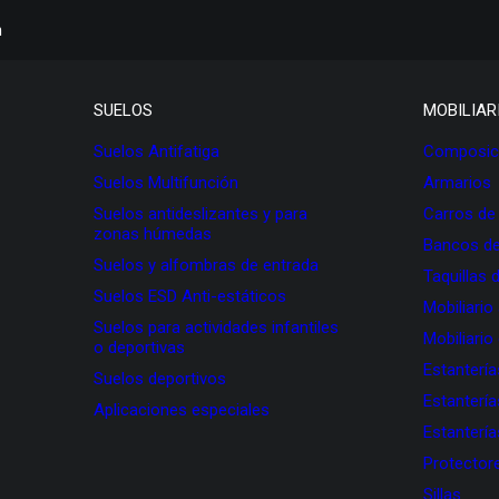
h
SUELOS
MOBILIAR
Suelos Antifatiga
Composici
Suelos Multifunción
Armarios
Suelos antideslizantes y para
Carros de
zonas húmedas
Bancos de
Suelos y alfombras de entrada
Taquillas 
Suelos ESD Anti-estáticos
Mobiliario
Suelos para actividades infantiles
Mobiliario
o deportivas
Estanterí
Suelos deportivos
Estanterí
Aplicaciones especiales
Estanterí
Protectore
Sillas