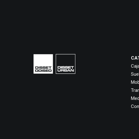
CA
Caj
Sue
Mobi
Tra
Med
Con