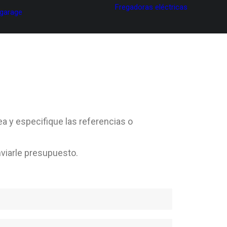
Fregadoras eléctricas
 garage
ea y especifique las referencias o
viarle presupuesto.