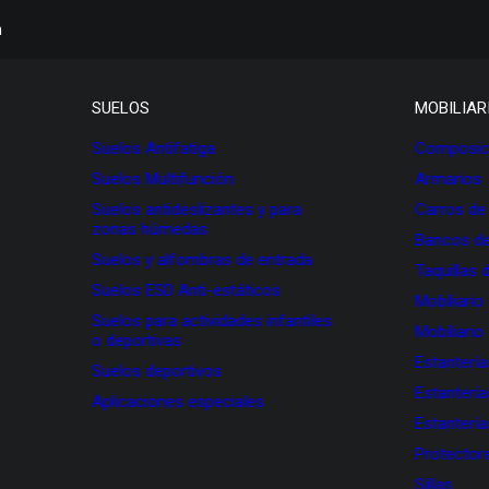
h
SUELOS
MOBILIAR
Suelos Antifatiga
Composici
Suelos Multifunción
Armarios
Suelos antideslizantes y para
Carros de
zonas húmedas
Bancos de
Suelos y alfombras de entrada
Taquillas 
Suelos ESD Anti-estáticos
Mobiliario
Suelos para actividades infantiles
Mobiliario
o deportivas
Estanterí
Suelos deportivos
Estanterí
Aplicaciones especiales
Estanterí
Protectore
Sillas