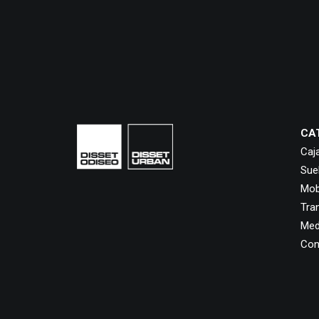
CA
Caj
Sue
Mobi
Tra
Med
Con