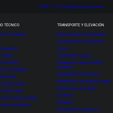
T. 900 17 17 00
info@dissetodiseo.com
IO TÉCNICO
TRANSPORTE Y ELEVACIÓN
ones mobiliario
Mesas elevadoras hidráulicas
Posicionadores y apiladores
 transporte
Carros
 trabajo
Transpaletas y grúas
de vestuario
Implementos para carretilla
elevadora
 acero inoxidable
Manipuladores de bidones
 de oficina
Manipulación de grandes cargas
as carga manual
Plataformas de trabajo
as media carga
Escaleras
as para cargas pesadas
Andamios
s para estanterías
Remolcadores eléctricos