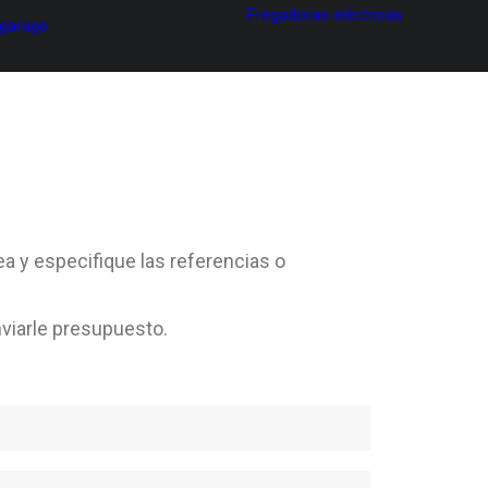
Fregadoras eléctricas
 garage
ea y especifique las referencias o
viarle presupuesto.