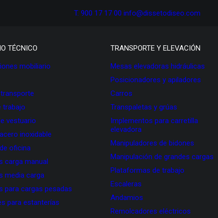
T. 900 17 17 00
info@dissetodiseo.com
IO TÉCNICO
TRANSPORTE Y ELEVACIÓN
ones mobiliario
Mesas elevadoras hidráulicas
Posicionadores y apiladores
 transporte
Carros
 trabajo
Transpaletas y grúas
de vestuario
Implementos para carretilla
elevadora
 acero inoxidable
Manipuladores de bidones
 de oficina
Manipulación de grandes cargas
as carga manual
Plataformas de trabajo
as media carga
Escaleras
as para cargas pesadas
Andamios
s para estanterías
Remolcadores eléctricos