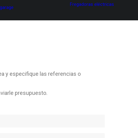
Fregadoras eléctricas
 garage
ea y especifique las referencias o
viarle presupuesto.