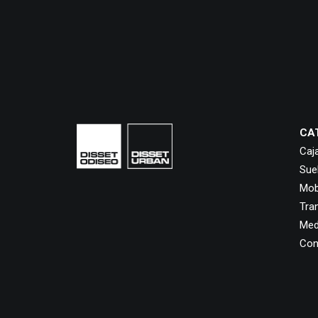
CA
Caj
Sue
Mobi
Tra
Med
Con