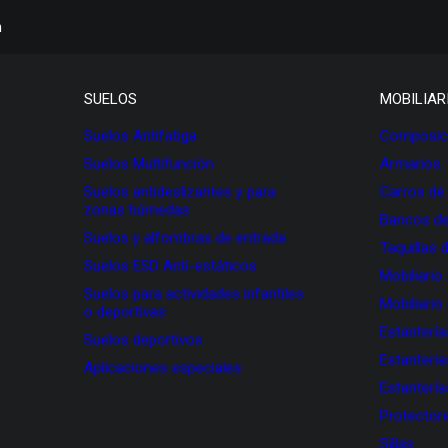
h
SUELOS
MOBILIAR
Suelos Antifatiga
Composici
Suelos Multifunción
Armarios
Suelos antideslizantes y para
Carros de
zonas húmedas
Bancos de
Suelos y alfombras de entrada
Taquillas 
Suelos ESD Anti-estáticos
Mobiliario
Suelos para actividades infantiles
Mobiliario
o deportivas
Estanterí
Suelos deportivos
Estanterí
Aplicaciones especiales
Estanterí
Protectore
Sillas