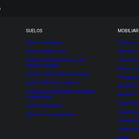
h
SUELOS
MOBILIAR
Suelos Antifatiga
Composici
Suelos Multifunción
Armarios
Suelos antideslizantes y para
Carros de
zonas húmedas
Bancos de
Suelos y alfombras de entrada
Taquillas 
Suelos ESD Anti-estáticos
Mobiliario
Suelos para actividades infantiles
Mobiliario
o deportivas
Estanterí
Suelos deportivos
Estanterí
Aplicaciones especiales
Estanterí
Protectore
Sillas