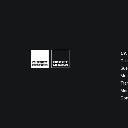
CA
Caj
Sue
Mobi
Tra
Med
Con