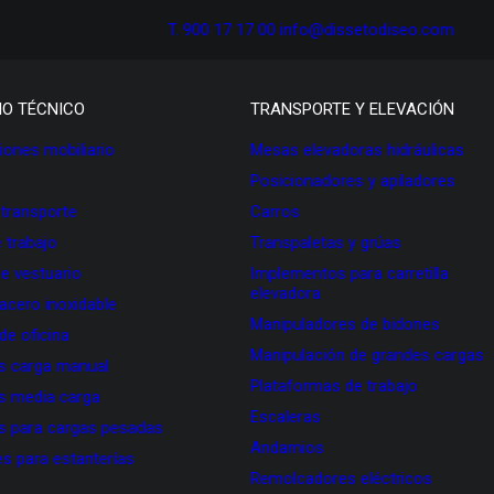
T. 900 17 17 00
info@dissetodiseo.com
IO TÉCNICO
TRANSPORTE Y ELEVACIÓN
ones mobiliario
Mesas elevadoras hidráulicas
Posicionadores y apiladores
 transporte
Carros
 trabajo
Transpaletas y grúas
de vestuario
Implementos para carretilla
elevadora
 acero inoxidable
Manipuladores de bidones
 de oficina
Manipulación de grandes cargas
as carga manual
Plataformas de trabajo
as media carga
Escaleras
as para cargas pesadas
Andamios
s para estanterías
Remolcadores eléctricos