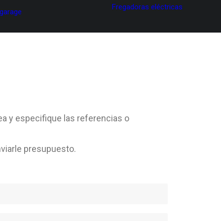
Fregadoras eléctricas
 garage
ea y especifique las referencias o
viarle presupuesto.