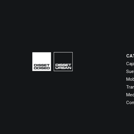
CA
Caj
Sue
Mobi
Tra
Med
Con