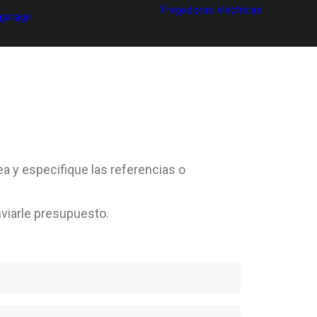
Fregadoras eléctricas
 garage
ea y especifique las referencias o
viarle presupuesto.