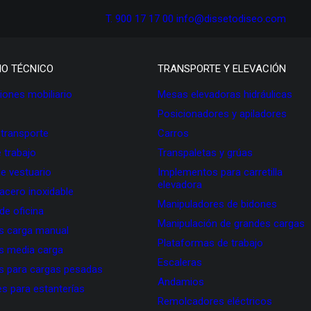
T. 900 17 17 00
info@dissetodiseo.com
IO TÉCNICO
TRANSPORTE Y ELEVACIÓN
ones mobiliario
Mesas elevadoras hidráulicas
Posicionadores y apiladores
 transporte
Carros
 trabajo
Transpaletas y grúas
de vestuario
Implementos para carretilla
elevadora
 acero inoxidable
Manipuladores de bidones
 de oficina
Manipulación de grandes cargas
as carga manual
Plataformas de trabajo
as media carga
Escaleras
as para cargas pesadas
Andamios
s para estanterías
Remolcadores eléctricos