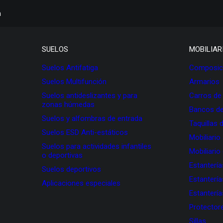
h
SUELOS
MOBILIAR
Suelos Antifatiga
Composici
Suelos Multifunción
Armarios
Suelos antideslizantes y para
Carros de
zonas húmedas
Bancos de
Suelos y alfombras de entrada
Taquillas 
Suelos ESD Anti-estáticos
Mobiliario
Suelos para actividades infantiles
Mobiliario
o deportivas
Estanterí
Suelos deportivos
Estanterí
Aplicaciones especiales
Estanterí
Protectore
Sillas