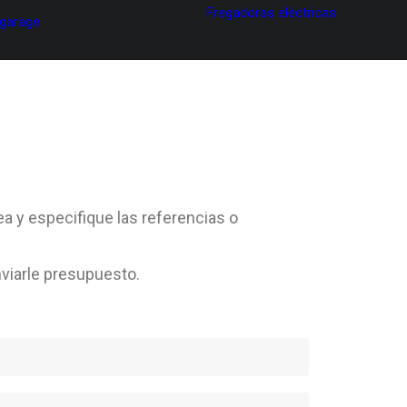
Fregadoras eléctricas
 garage
ea y especifique las referencias o
viarle presupuesto.