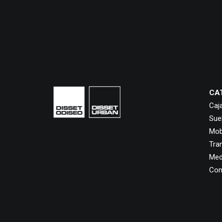
CA
Caj
Sue
Mobi
Tra
Med
Con