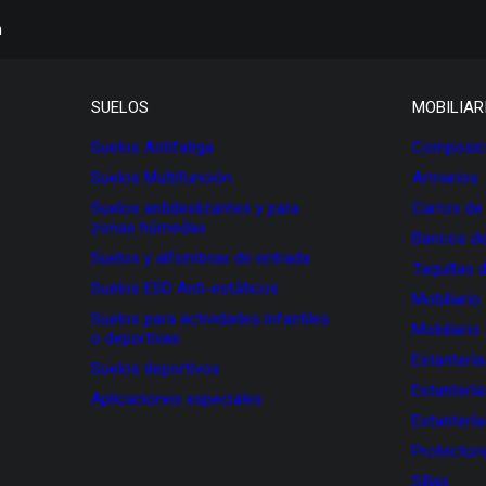
h
SUELOS
MOBILIAR
Suelos Antifatiga
Composici
Suelos Multifunción
Armarios
Suelos antideslizantes y para
Carros de
zonas húmedas
Bancos de
Suelos y alfombras de entrada
Taquillas 
Suelos ESD Anti-estáticos
Mobiliario
Suelos para actividades infantiles
Mobiliario
o deportivas
Estanterí
Suelos deportivos
Estanterí
Aplicaciones especiales
Estanterí
Protectore
Sillas