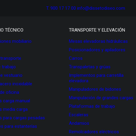
T. 900 17 17 00
info@dissetodiseo.com
IO TÉCNICO
TRANSPORTE Y ELEVACIÓN
ones mobiliario
Mesas elevadoras hidráulicas
Posicionadores y apiladores
 transporte
Carros
 trabajo
Transpaletas y grúas
de vestuario
Implementos para carretilla
elevadora
 acero inoxidable
Manipuladores de bidones
 de oficina
Manipulación de grandes cargas
as carga manual
Plataformas de trabajo
as media carga
Escaleras
as para cargas pesadas
Andamios
s para estanterías
Remolcadores eléctricos