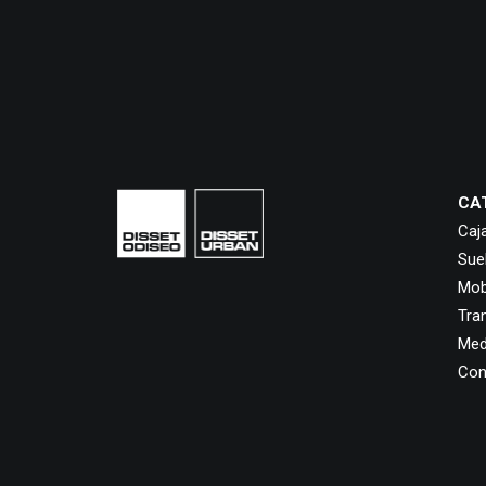
CA
Caj
Sue
Mobi
Tra
Med
Con