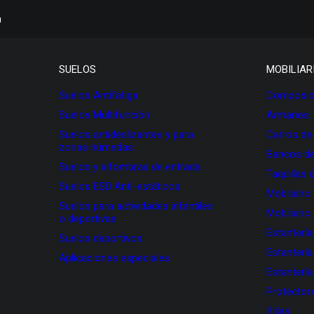
h
SUELOS
MOBILIAR
Suelos Antifatiga
Composici
Suelos Multifunción
Armarios
Suelos antideslizantes y para
Carros de
zonas húmedas
Bancos de
Suelos y alfombras de entrada
Taquillas 
Suelos ESD Anti-estáticos
Mobiliario
Suelos para actividades infantiles
Mobiliario
o deportivas
Estanterí
Suelos deportivos
Estanterí
Aplicaciones especiales
Estanterí
Protectore
Sillas