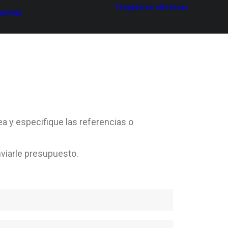
Fregadoras eléctricas
 garage
ea y especifique las referencias o
viarle presupuesto.