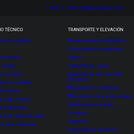
T. 900 17 17 00
info@dissetodiseo.com
IO TÉCNICO
TRANSPORTE Y ELEVACIÓN
ones mobiliario
Mesas elevadoras hidráulicas
Posicionadores y apiladores
 transporte
Carros
 trabajo
Transpaletas y grúas
de vestuario
Implementos para carretilla
elevadora
 acero inoxidable
Manipuladores de bidones
 de oficina
Manipulación de grandes cargas
as carga manual
Plataformas de trabajo
as media carga
Escaleras
as para cargas pesadas
Andamios
s para estanterías
Remolcadores eléctricos