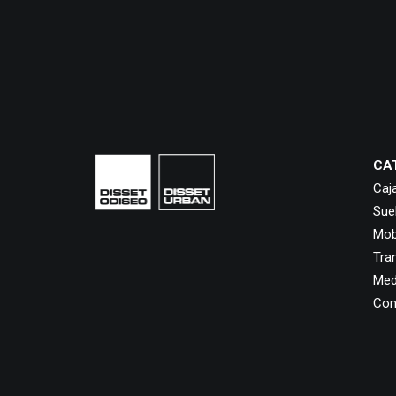
CA
Caj
Sue
Mobi
Tra
Med
Con