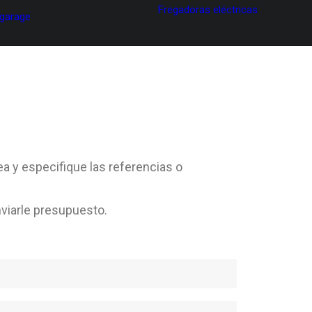
Fregadoras eléctricas
 garage
ea y especifique las referencias o
viarle presupuesto.