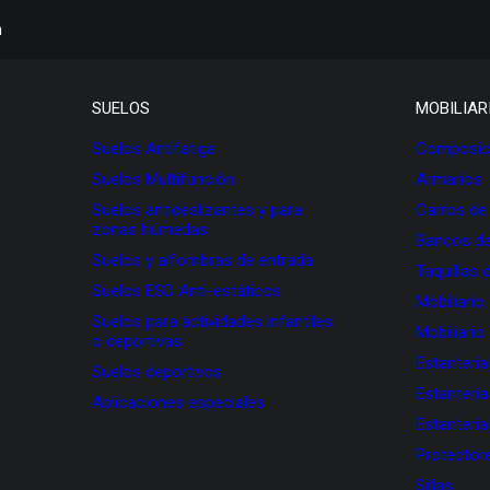
h
SUELOS
MOBILIAR
Suelos Antifatiga
Composici
Suelos Multifunción
Armarios
Suelos antideslizantes y para
Carros de
zonas húmedas
Bancos de
Suelos y alfombras de entrada
Taquillas 
Suelos ESD Anti-estáticos
Mobiliario
Suelos para actividades infantiles
Mobiliario
o deportivas
Estanterí
Suelos deportivos
Estanterí
Aplicaciones especiales
Estanterí
Protectore
Sillas