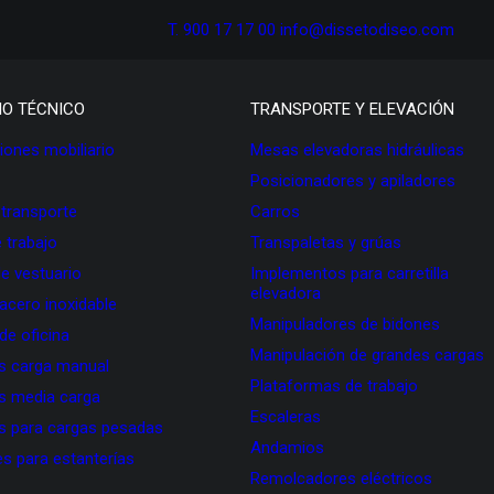
T. 900 17 17 00
info@dissetodiseo.com
IO TÉCNICO
TRANSPORTE Y ELEVACIÓN
ones mobiliario
Mesas elevadoras hidráulicas
Posicionadores y apiladores
 transporte
Carros
 trabajo
Transpaletas y grúas
de vestuario
Implementos para carretilla
elevadora
 acero inoxidable
Manipuladores de bidones
 de oficina
Manipulación de grandes cargas
as carga manual
Plataformas de trabajo
as media carga
Escaleras
as para cargas pesadas
Andamios
s para estanterías
Remolcadores eléctricos