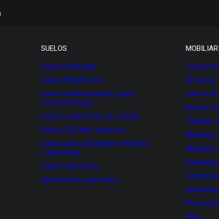
h
SUELOS
MOBILIAR
Suelos Antifatiga
Composici
Suelos Multifunción
Armarios
Suelos antideslizantes y para
Carros de
zonas húmedas
Bancos de
Suelos y alfombras de entrada
Taquillas 
Suelos ESD Anti-estáticos
Mobiliario
Suelos para actividades infantiles
Mobiliario
o deportivas
Estanterí
Suelos deportivos
Estanterí
Aplicaciones especiales
Estanterí
Protectore
Sillas