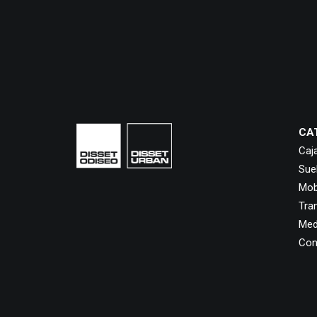
CA
Caj
Sue
Mobi
Tra
Med
Con