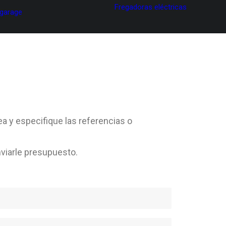
Fregadoras eléctricas
 garage
ea y especifique las referencias o
viarle presupuesto.