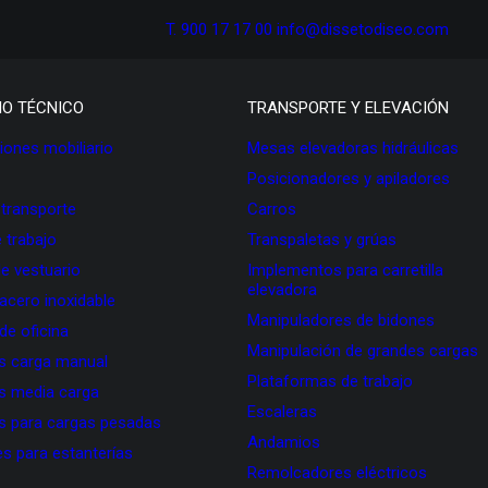
T. 900 17 17 00
info@dissetodiseo.com
IO TÉCNICO
TRANSPORTE Y ELEVACIÓN
ones mobiliario
Mesas elevadoras hidráulicas
Posicionadores y apiladores
 transporte
Carros
 trabajo
Transpaletas y grúas
de vestuario
Implementos para carretilla
elevadora
 acero inoxidable
Manipuladores de bidones
 de oficina
Manipulación de grandes cargas
as carga manual
Plataformas de trabajo
as media carga
Escaleras
as para cargas pesadas
Andamios
s para estanterías
Remolcadores eléctricos