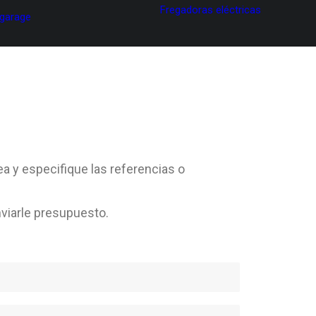
Fregadoras eléctricas
 garage
ea y especifique las referencias o
viarle presupuesto.