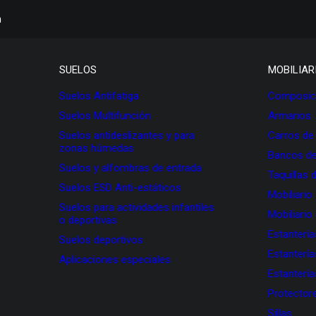
h
SUELOS
MOBILIAR
Suelos Antifatiga
Composici
Suelos Multifunción
Armarios
Suelos antideslizantes y para
Carros de
zonas húmedas
Bancos de
Suelos y alfombras de entrada
Taquillas 
Suelos ESD Anti-estáticos
Mobiliario
Suelos para actividades infantiles
Mobiliario
o deportivas
Estanterí
Suelos deportivos
Estanterí
Aplicaciones especiales
Estanterí
Protectore
Sillas