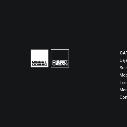
CA
Caj
Sue
Mobi
Tra
Med
Con