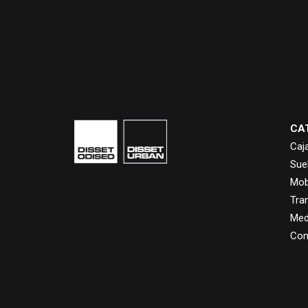
CA
Caj
Sue
Mobi
Tra
Med
Con