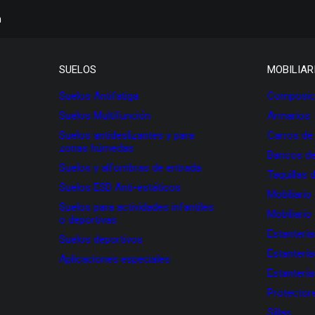
h
SUELOS
MOBILIAR
Suelos Antifatiga
Composici
Suelos Multifunción
Armarios
Suelos antideslizantes y para
Carros de
zonas húmedas
Bancos de
Suelos y alfombras de entrada
Taquillas 
Suelos ESD Anti-estáticos
Mobiliario
Suelos para actividades infantiles
Mobiliario
o deportivas
Estanterí
Suelos deportivos
Estanterí
Aplicaciones especiales
Estanterí
Protectore
Sillas