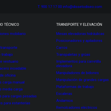
T. 900 17 17 00
info@dissetodiseo.com
IO TÉCNICO
TRANSPORTE Y ELEVACIÓN
ones mobiliario
Mesas elevadoras hidráulicas
Posicionadores y apiladores
 transporte
Carros
 trabajo
Transpaletas y grúas
de vestuario
Implementos para carretilla
elevadora
 acero inoxidable
Manipuladores de bidones
 de oficina
Manipulación de grandes cargas
as carga manual
Plataformas de trabajo
as media carga
Escaleras
as para cargas pesadas
Andamios
s para estanterías
Remolcadores eléctricos