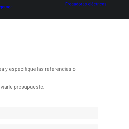
Fregadoras eléctricas
 garage
ea y especifique las referencias o
viarle presupuesto.