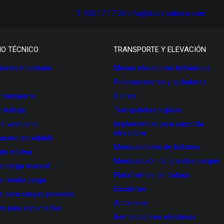
T. 900 17 17 00
info@dissetodiseo.com
IO TÉCNICO
TRANSPORTE Y ELEVACIÓN
ones mobiliario
Mesas elevadoras hidráulicas
Posicionadores y apiladores
 transporte
Carros
 trabajo
Transpaletas y grúas
de vestuario
Implementos para carretilla
elevadora
 acero inoxidable
Manipuladores de bidones
 de oficina
Manipulación de grandes cargas
as carga manual
Plataformas de trabajo
as media carga
Escaleras
as para cargas pesadas
Andamios
s para estanterías
Remolcadores eléctricos