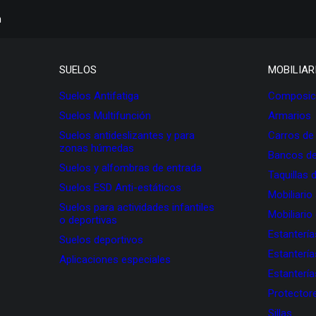
h
SUELOS
MOBILIAR
Suelos Antifatiga
Composici
Suelos Multifunción
Armarios
Suelos antideslizantes y para
Carros de
zonas húmedas
Bancos de
Suelos y alfombras de entrada
Taquillas 
Suelos ESD Anti-estáticos
Mobiliario
Suelos para actividades infantiles
Mobiliario
o deportivas
Estanterí
Suelos deportivos
Estanterí
Aplicaciones especiales
Estanterí
Protectore
Sillas