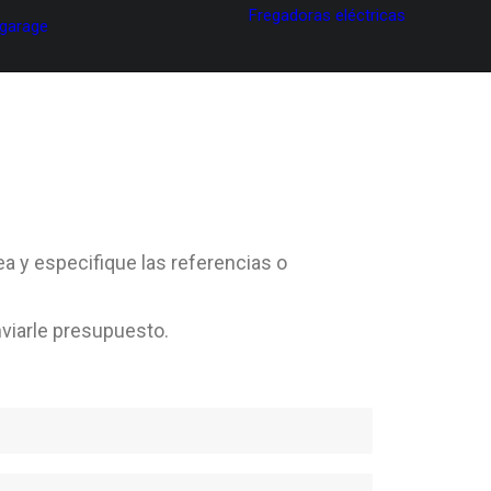
Fregadoras eléctricas
 garage
ea y especifique las referencias o
viarle presupuesto.