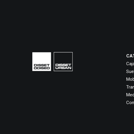
CA
Caj
Sue
Mobi
Tra
Med
Con