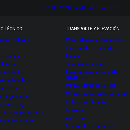
T. 900 17 17 00
info@dissetodiseo.com
IO TÉCNICO
TRANSPORTE Y ELEVACIÓN
ones mobiliario
Mesas elevadoras hidráulicas
Posicionadores y apiladores
 transporte
Carros
 trabajo
Transpaletas y grúas
de vestuario
Implementos para carretilla
elevadora
 acero inoxidable
Manipuladores de bidones
 de oficina
Manipulación de grandes cargas
as carga manual
Plataformas de trabajo
as media carga
Escaleras
as para cargas pesadas
Andamios
s para estanterías
Remolcadores eléctricos