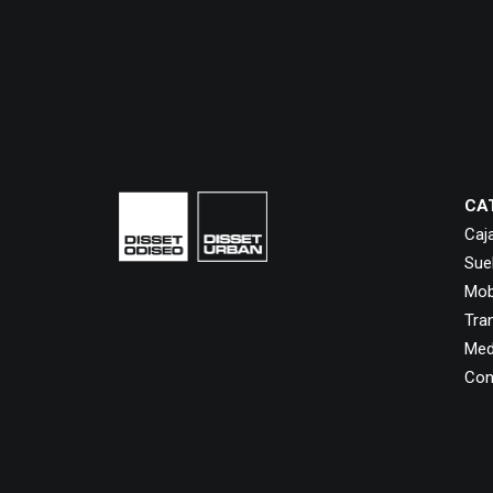
CA
Caj
Sue
Mobi
Tra
Med
Con