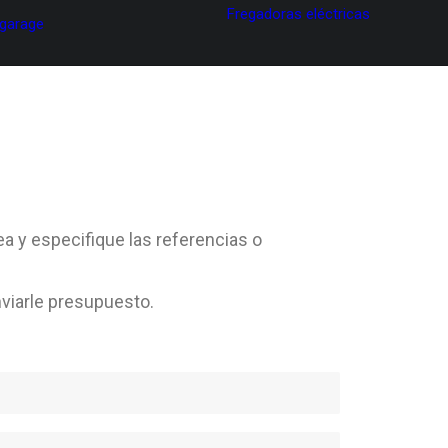
Fregadoras eléctricas
 garage
ea y especifique las referencias o
viarle presupuesto.