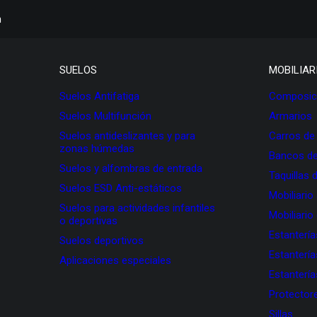
h
SUELOS
MOBILIAR
Suelos Antifatiga
Composici
Suelos Multifunción
Armarios
Suelos antideslizantes y para
Carros de
zonas húmedas
Bancos de
Suelos y alfombras de entrada
Taquillas 
Suelos ESD Anti-estáticos
Mobiliario
Suelos para actividades infantiles
Mobiliario
o deportivas
Estanterí
Suelos deportivos
Estanterí
Aplicaciones especiales
Estanterí
Protectore
Sillas