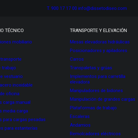
T. 900 17 17 00
info@dissetodiseo.com
IO TÉCNICO
TRANSPORTE Y ELEVACIÓN
ones mobiliario
Mesas elevadoras hidráulicas
Posicionadores y apiladores
 transporte
Carros
 trabajo
Transpaletas y grúas
de vestuario
Implementos para carretilla
elevadora
 acero inoxidable
Manipuladores de bidones
 de oficina
Manipulación de grandes cargas
as carga manual
Plataformas de trabajo
as media carga
Escaleras
as para cargas pesadas
Andamios
s para estanterías
Remolcadores eléctricos