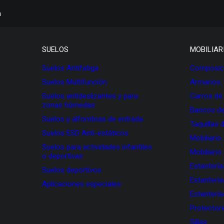
h
SUELOS
MOBILIAR
Suelos Antifatiga
Composici
Suelos Multifunción
Armarios
Suelos antideslizantes y para
Carros de
zonas húmedas
Bancos de
Suelos y alfombras de entrada
Taquillas 
Suelos ESD Anti-estáticos
Mobiliario
Suelos para actividades infantiles
Mobiliario
o deportivas
Estanterí
Suelos deportivos
Estanterí
Aplicaciones especiales
Estanterí
Protectore
Sillas