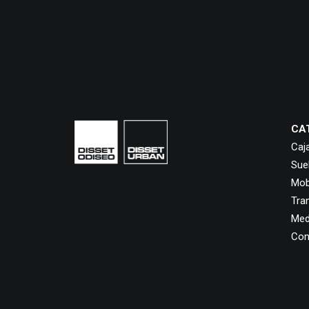
CA
Caj
Sue
Mobi
Tra
Med
Con