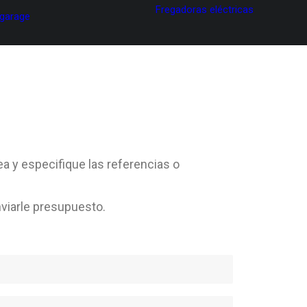
Fregadoras eléctricas
 garage
ea y especifique las referencias o
viarle presupuesto.