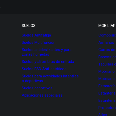
h
SUELOS
MOBILIAR
Suelos Antifatiga
Composici
Suelos Multifunción
Armarios
Suelos antideslizantes y para
Carros de
zonas húmedas
Bancos de
Suelos y alfombras de entrada
Taquillas 
Suelos ESD Anti-estáticos
Mobiliario
Suelos para actividades infantiles
Mobiliario
o deportivas
Estanterí
Suelos deportivos
Estanterí
Aplicaciones especiales
Estanterí
Protectore
Sillas