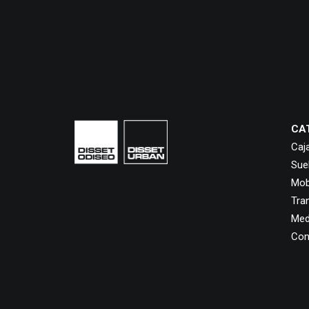
CA
Caj
Sue
Mobi
Tra
Med
Con