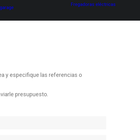
Fregadoras eléctricas
 garage
ea y especifique las referencias o
viarle presupuesto.