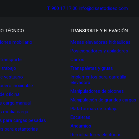
T. 900 17 17 00
info@dissetodiseo.com
IO TÉCNICO
TRANSPORTE Y ELEVACIÓN
ones mobiliario
Mesas elevadoras hidráulicas
Posicionadores y apiladores
 transporte
Carros
 trabajo
Transpaletas y grúas
de vestuario
Implementos para carretilla
elevadora
 acero inoxidable
Manipuladores de bidones
 de oficina
Manipulación de grandes cargas
as carga manual
Plataformas de trabajo
as media carga
Escaleras
as para cargas pesadas
Andamios
s para estanterías
Remolcadores eléctricos