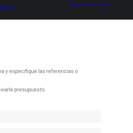
Fregadoras eléctricas
 garage
ea y especifique las referencias o
viarle presupuesto.