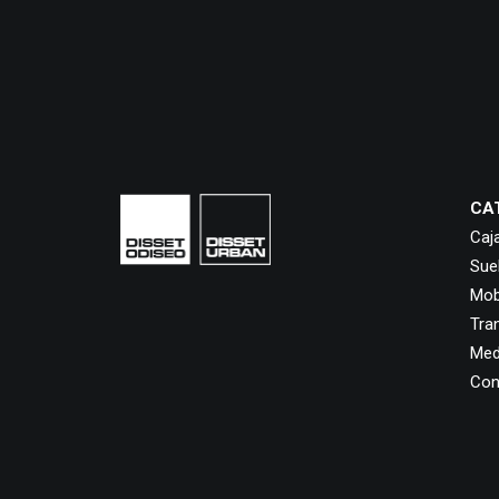
CA
Caj
Sue
Mobi
Tra
Med
Con