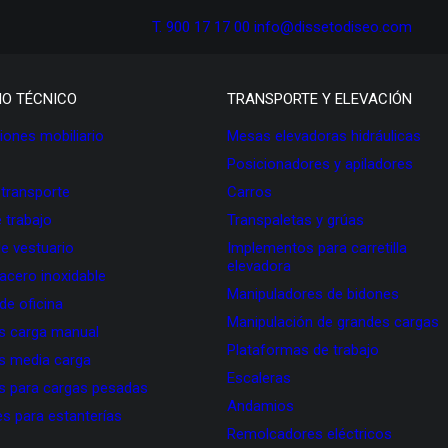
T. 900 17 17 00
info@dissetodiseo.com
IO TÉCNICO
TRANSPORTE Y ELEVACIÓN
ones mobiliario
Mesas elevadoras hidráulicas
Posicionadores y apiladores
 transporte
Carros
 trabajo
Transpaletas y grúas
de vestuario
Implementos para carretilla
elevadora
 acero inoxidable
Manipuladores de bidones
 de oficina
Manipulación de grandes cargas
as carga manual
Plataformas de trabajo
as media carga
Escaleras
as para cargas pesadas
Andamios
s para estanterías
Remolcadores eléctricos