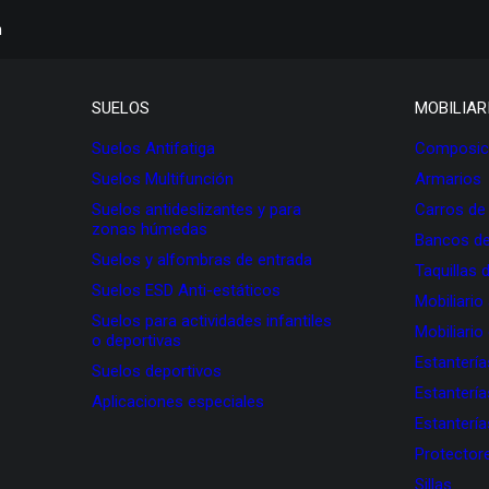
h
SUELOS
MOBILIAR
Suelos Antifatiga
Composici
Suelos Multifunción
Armarios
Suelos antideslizantes y para
Carros de
zonas húmedas
Bancos de
Suelos y alfombras de entrada
Taquillas 
Suelos ESD Anti-estáticos
Mobiliario
Suelos para actividades infantiles
Mobiliario
o deportivas
Estanterí
Suelos deportivos
Estanterí
Aplicaciones especiales
Estanterí
Protectore
Sillas