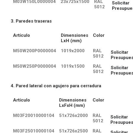
M03W150L0000004
23x725x1500
RAL
Solicitar
5012
Presupue
3. Paredes traseras
Artículo
Dimensiones
Color
LxH (mm)
M50W200P0000004
1019x2000
RAL
Solicitar
5012
Presupues
M50W250P0000004
1019x1500
RAL
Solicitar
5012
Presupues
4. Pared lateral con agujero para cerradura
Artículo
Dimensiones
Color
LxFxH (mm)
M03F20010000104
51x726x2000
RAL
Solicitar
5012
Presupues
M03F25010000104
51x726x2500
RAL
Solicitar