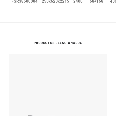
FSR38500004
250x620x2215
2400
68+168
40
PRODUCTOS RELACIONADOS