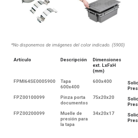
*No disponemos de imágenes del color indicado. (5900)
Artículo
Descripción
Dimensiones
ext. LxFxH
(mm)
FPMI64SE0005900
Tapa
600x400
Solic
600x400
Pres
FPZ00100099
Pinza porta
75x20x20
Solic
documentos
Pres
FPZ00200099
Muelle de
34x20x17
Solic
presión para
Pres
la tapa