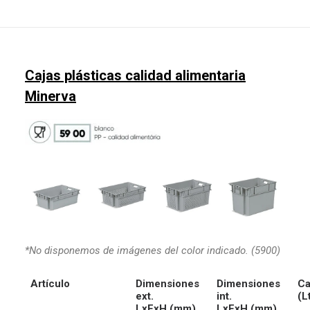
Cajas plásticas calidad alimentaria
Minerva
*No disponemos de imágenes del color indicado. (5900)
Artículo
Dimensiones
Dimensiones
Ca
ext.
int.
(L
LxFxH (mm)
LxFxH (mm)