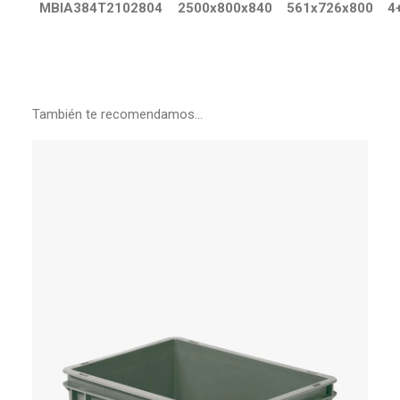
MBIA384T2102804
2500x800x840
561x726x800
4
También te recomendamos…