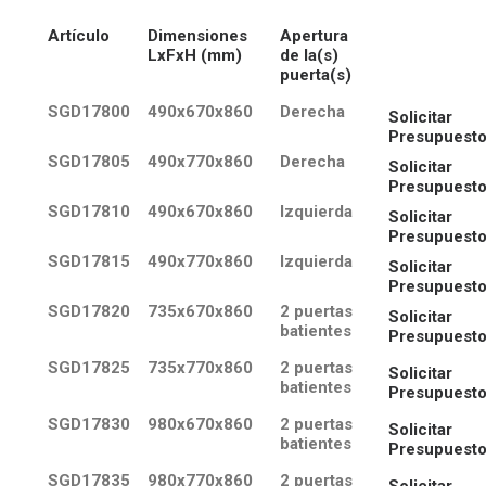
Artículo
Dimensiones
Apertura
LxFxH (mm)
de la(s)
puerta(s)
SGD17800
490x670x860
Derecha
Solicitar
Presupuest
SGD17805
490x770x860
Derecha
Solicitar
Presupuest
SGD17810
490x670x860
Izquierda
Solicitar
Presupuest
SGD17815
490x770x860
Izquierda
Solicitar
Presupuest
SGD17820
735x670x860
2 puertas
Solicitar
batientes
Presupuest
SGD17825
735x770x860
2 puertas
Solicitar
batientes
Presupuest
SGD17830
980x670x860
2 puertas
Solicitar
batientes
Presupuest
SGD17835
980x770x860
2 puertas