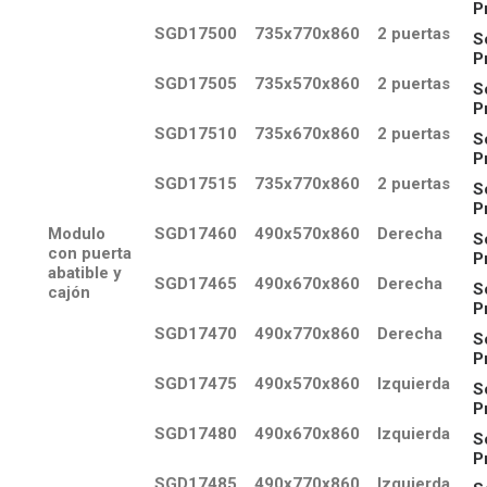
P
SGD17500
735x770x860
2 puertas
S
P
SGD17505
735x570x860
2 puertas
S
P
SGD17510
735x670x860
2 puertas
S
P
SGD17515
735x770x860
2 puertas
S
P
Modulo
SGD17460
490x570x860
Derecha
S
con puerta
P
abatible y
SGD17465
490x670x860
Derecha
S
cajón
P
SGD17470
490x770x860
Derecha
S
P
SGD17475
490x570x860
Izquierda
S
P
SGD17480
490x670x860
Izquierda
S
P
SGD17485
490x770x860
Izquierda