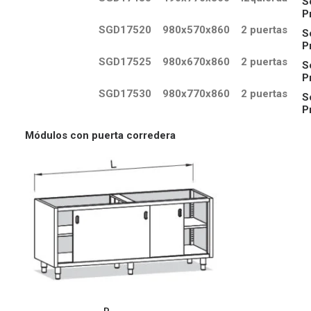
S
P
SGD17520
980x570x860
2 puertas
S
P
SGD17525
980x670x860
2 puertas
S
P
SGD17530
980x770x860
2 puertas
S
P
Módulos
con puerta corredera