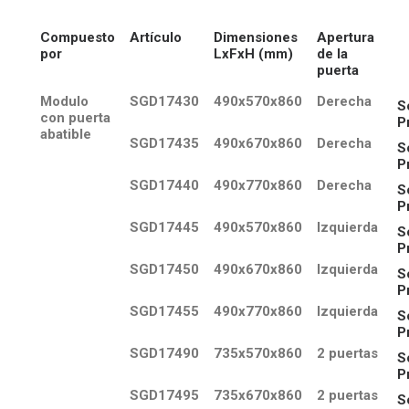
Compuesto
Artículo
Dimensiones
Apertura
por
LxFxH (mm)
de la
puerta
Modulo
SGD17430
490x570x860
Derecha
S
con puerta
P
abatible
SGD17435
490x670x860
Derecha
S
P
SGD17440
490x770x860
Derecha
S
P
SGD17445
490x570x860
Izquierda
S
P
SGD17450
490x670x860
Izquierda
S
P
SGD17455
490x770x860
Izquierda
S
P
SGD17490
735x570x860
2 puertas
S
P
SGD17495
735x670x860
2 puertas
S