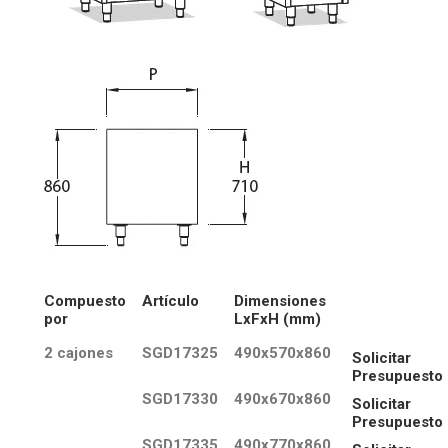
Compuesto
Artículo
Dimensiones
por
LxFxH (mm)
2 cajones
SGD17325
490x570x860
Solicitar
Presupuesto
SGD17330
490x670x860
Solicitar
Presupuesto
SGD17335
490x770x860